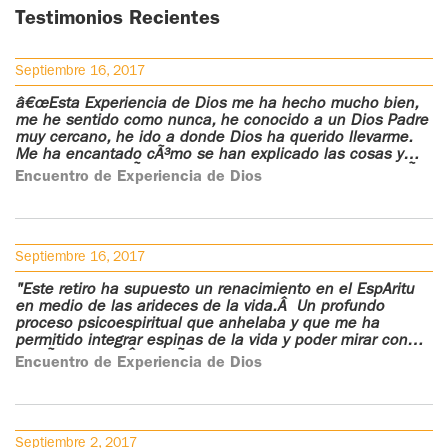
Testimonios Recientes
Septiembre 16, 2017
â€œEsta Experiencia de Dios me ha hecho mucho bien,
me he sentido como nunca, he conocido a un Dios Padre
muy cercano, he ido a donde Dios ha querido llevarme.
Me ha encantado cÃ³mo se han explicado las cosas y
han hecho ver cÃ³mo con los Salmos te llevan mas allÃ¡
Encuentro de Experiencia de Dios
de una misma.
Septiembre 16, 2017
"Este retiro ha supuesto un renacimiento en el EspÃ­ritu
en medio de las arideces de la vida.Â Un profundo
proceso psicoespiritual que anhelaba y que me ha
permitido integrar espinas de la vida y poder mirar con
ilusiÃ³n la vida;Â sabiÃ©ndonos, cogidos de la mano del
Encuentro de Experiencia de Dios
buen Dios.
Septiembre 2, 2017