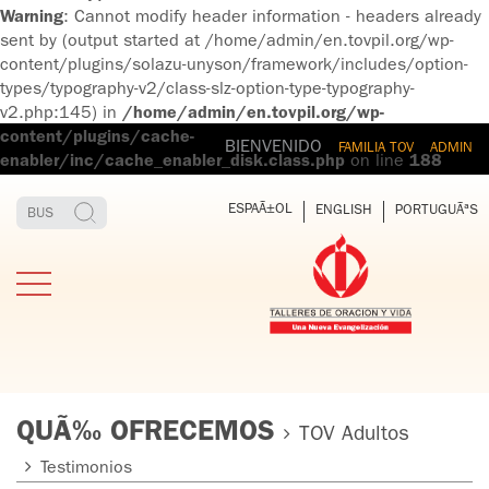
Warning
: Cannot modify header information - headers already
sent by (output started at /home/admin/en.tovpil.org/wp-
content/plugins/solazu-unyson/framework/includes/option-
types/typography-v2/class-slz-option-type-typography-
v2.php:145) in
/home/admin/en.tovpil.org/wp-
content/plugins/cache-
BIENVENIDO
FAMILIA TOV
ADMIN
enabler/inc/cache_enabler_disk.class.php
on line
188
ESPAÃ±OL
ENGLISH
PORTUGUÃªS
QUÃ‰ OFRECEMOS
TOV Adultos
Testimonios