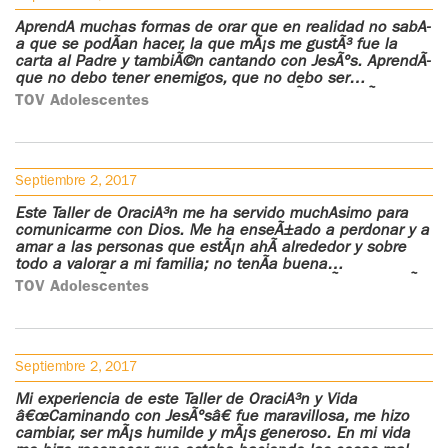
AprendÃ­ muchas formas de orar que en realidad no sabÃ­
a que se podÃ­an hacer, la que mÃ¡s me gustÃ³ fue la
carta al Padre y tambiÃ©n cantando con JesÃºs. AprendÃ­
que no debo tener enemigos, que no debo ser
malgeniada y que debo de imitar a JesÃºs como Ã©l nos
TOV Adolescentes
ordena.
Septiembre 2, 2017
Este Taller de OraciÃ³n me ha servido muchÃ­simo para
comunicarme con Dios. Me ha enseÃ±ado a perdonar y a
amar a las personas que estÃ¡n ahÃ­ alrededor y sobre
todo a valorar a mi familia; no tenÃ­a buena
comunicaciÃ³n con ellos, pero en cada sesiÃ³n que vivÃ­
TOV Adolescentes
en lo que mÃ¡s pensaba era en pedir perdÃ³n por mis
pecados, en cÃ³mo hallar una buena comunicaciÃ³n con
mis padres y en pedir bendiciones para mi familia,
amigos y conocidos.
Septiembre 2, 2017
Mi experiencia de este Taller de OraciÃ³n y Vida
â€œCaminando con JesÃºsâ€ fue maravillosa, me hizo
cambiar, ser mÃ¡s humilde y mÃ¡s generoso. En mi vida