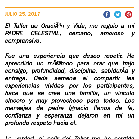
EMOS
TESTIMONIOS
FUNDADOR
JULIO 25, 2017
TOS
TOV ADULTOS
PADRE
IGNACIO
El Taller de OraciÃ³n y Vida, me regalo a mi
LARRAÃ±AGA
ENES
TOV JÃ³VENES
PADRE CELESTlAL, cercano, amoroso y
ULTOS
ORBEGOZO
comprensivo.
OFM CAP.
ESCENTES
TOV
ULTOS
³VENES
ADOLESCENTES
Fue una experiencia que deseo repetir. He
HOMENAJE
OS
aprendido un mÃ©todo para orar que trajo
³VENES
PADRE
TOV NIÃ±OS
consigo, profundidad, disciplina, sabidurÃ­a y
SCENTES
IGNACIO
entrega. Cada semana el compartir las
Ã±OS
LARRAÃ±AGA
IAL
CURSO
experiencias vividas por los participantes,
MATRIMONIAL
hace que se cree una familia, un vinculo
CENTES
Ã±OS
OBRA PADRE
RO DE
sincero y muy provechoso para todos. Los
IGNACIO
CIA DE
ENCUENTRO DE
mensajes de padre Ignacio llenos de fe,
ONIAL
LARRAÃ±AGA
EXPERIENCIA DE
confianza y esperanza dejaron en mi un
DIOS
profundo respeto hacia el.
LIBROS
Y
ONIAL
NTRO DE
 DE
CHARLAS Y