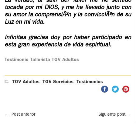
La verdad, al salir del Taller me he sentido
ENCIA DE
VIDEOS
ZACIÃ³N
JORNADAS DE
tocada por mi DIOS, y me he llevado junto con
EVANGELIZACIÃ³N
su amor la comprensiÃ³n y la convicciÃ³n de su
AUDIOS
S DE
Luz en mi vida.
NTRO DE
S Y
Y VIDA
CÃ­RCULOS DE
ENCIA DE
DAS DE
ORACIÃ³N Y VIDA
Infinitas gracias doy por haber participado en
LIZACIÃ³N
esta gran experiencia de vida espiritual.
LOS DE
S Y
³N Y VIDA
Testimonio Tallerista TOV Adultos
DAS DE
LIZACIÃ³N
LOS DE
³N Y VIDA
TOV Adultos
TOV Servicios
Testimonios
←
Post anterior
Siguiente post
→