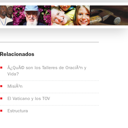
Relacionados
Â¿QuÃ© son los Talleres de OraciÃ³n y
Vida?
MisiÃ³n
El Vaticano y los TOV
Estructura