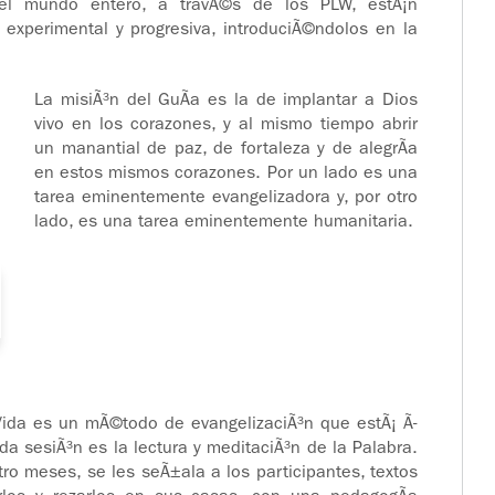
l mundo entero, a travÃ©s de los PLW, estÃ¡n
experimental y progresiva, introduciÃ©ndolos en la
La misiÃ³n del GuÃ­a es la de implantar a Dios
vivo en los corazones, y al mismo tiempo abrir
un manantial de paz, de fortaleza y de alegrÃ­a
en estos mismos corazones. Por un lado es una
tarea eminentemente evangelizadora y, por otro
lado, es una tarea eminentemente humanitaria.
 Vida es un mÃ©todo de evangelizaciÃ³n que estÃ¡ Ã­
a sesiÃ³n es la lectura y meditaciÃ³n de la Palabra.
ro meses, se les seÃ±ala a los participantes, textos