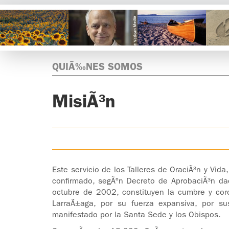
QUIÃ‰NES SOMOS
MisiÃ³n
Este servicio de los Talleres de OraciÃ³n y Vi
confirmado, segÃºn Decreto de AprobaciÃ³n dad
octubre de 2002, constituyen la cumbre y coro
LarraÃ±aga, por su fuerza expansiva, por su
manifestado por la Santa Sede y los Obispos.