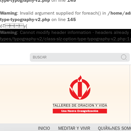
type-typography-v2.php
on line
145
Warning
: Invalid argument supplied for foreach() in
/home/admi
type-typography-v2.php
on line
145
óTy{
Warning
: Cannot modify header information - headers already
types/typography-v2/class-slz-option-type-typography-v2.php:1
INICIO
MEDITAR Y VIVIR
QUIÃ‰NES SOM