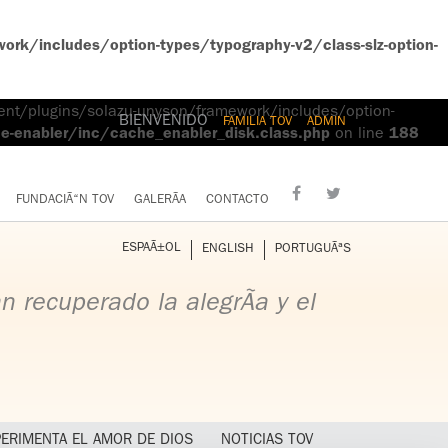
rk/includes/option-types/typography-v2/class-slz-option-
tent/plugins/solazu-unyson/framework/includes/option-
BIENVENIDO
FAMILIA TOV
ADMIN
-enabler/inc/cache_enabler_disk.class.php
on line
188
FUNDACIÃ“N TOV
GALERÃA
CONTACTO
ESPAÃ±OL
ENGLISH
PORTUGUÃªS
 recuperado la alegrÃ­a y el
PERIMENTA EL AMOR DE DIOS
NOTICIAS TOV