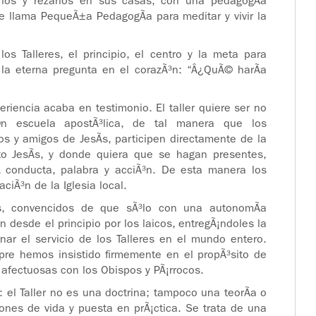
los y rezarlos en sus casas, con una pedagogÃ­a
e llama PequeÃ±a PedagogÃ­a para meditar y vivir la
os Talleres, el principio, el centro y la meta para
n la eterna pregunta en el corazÃ³n: “Â¿QuÃ© harÃ­a
riencia acaba en testimonio. El taller quiere ser no
©n escuela apostÃ³lica, de tal manera que los
los y amigos de JesÃ­s, participen directamente de la
sto JesÃ­s, y donde quiera que se hagan presentes,
, conducta, palabra y acciÃ³n. De esta manera los
aciÃ³n de la Iglesia local.
eres, convencidos de que sÃ³lo con una autonomÃ­a
 desde el principio por los laicos, entregÃ¡ndoles la
rnar el servicio de los Talleres en el mundo entero.
pre hemos insistido firmemente en el propÃ³sito de
 afectuosas con los Obispos y PÃ¡rrocos.
: el Taller no es una doctrina; tampoco una teorÃ­a o
ciones de vida y puesta en prÃ¡ctica. Se trata de una