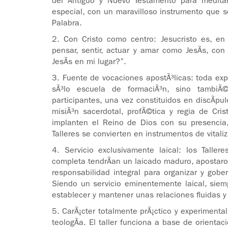
del Antiguo y Nuevo Testamento para meditar
especial, con un maravilloso instrumento que s
Palabra.
2. Con Cristo como centro: Jesucristo es, en l
pensar, sentir, actuar y amar como JesÃ­s, co
JesÃ­s en mi lugar?”.
3. Fuente de vocaciones apostÃ³licas: toda expe
sÃ³lo escuela de formaciÃ³n, sino tambiÃ
participantes, una vez constituidos en discÃ­pu
misiÃ³n sacerdotal, profÃ©tica y regia de Cri
implanten el Reino de Dios con su presencia
Talleres se convierten en instrumentos de vitaliz
4. Servicio exclusivamente laical: los Tall
completa tendrÃ­an un laicado maduro, apostaron
responsabilidad integral para organizar y gobe
Siendo un servicio eminentemente laical, siem
establecer y mantener unas relaciones fluidas y
5. CarÃ¡cter totalmente prÃ¡ctico y experimental
teologÃ­a. El taller funciona a base de orienta