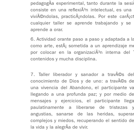
pedagogÃ­a experimental, tanto durante la ses
consiste en una reflexiÃ³n intelectual, es una
viviÃ©ndolas, practicÃ¡ndolas. Por este carÃ¡
cualquier taller se aprende trabajando y se
aprende a orar.
6. Actividad orante paso a paso y adaptada a la
como arte, estÃ¡ sometida a un aprendizaje m
por colocar en la organizaciÃ³n interna del T
contenidos y mucha disciplina.
7. Taller liberador y sanador a travÃ©s de
conocimiento de Dios y de uno: a travÃ©s d
una vivencia del Abandono, el participante v
llegando a una profunda paz; y por medio d
mensajes y ejercicios, el participante lleg
paulatinamente a liberarse de tristezas 
angustias, sanarse de las heridas, supera
complejos y miedos, recuperando el sentido d
la vida y la alegrÃ­a de vivir.