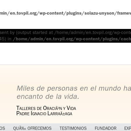
n/en.tovpil.org/wp-content/plugins/solazu-unyson/framewo
 sent by (output started at /home/admin/en.tovpil.org/wp-con
45) in
/home/admin/en.tovpil.org/wp-content/plugins/cache
Miles de personas en el mundo han
encanto de la vida.
T
O
V
ALLERES DE
RACIÃ³N Y
IDA
P
I
L
ADRE
GNACIO
ARRAÃ±AGA
OS
QUÃ‰ OFRECEMOS
TESTIMONIOS
FUNDADOR
EX