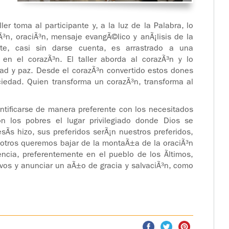
ler toma al participante y, a la luz de la Palabra, lo
³n, oraciÃ³n, mensaje evangÃ©lico y anÃ¡lisis de la
nte, casi sin darse cuenta, es arrastrado a una
 en el corazÃ³n. El taller aborda al corazÃ³n y lo
dad y paz. Desde el corazÃ³n convertido estos dones
sociedad. Quien transforma un corazÃ³n, transforma al
ntificarse de manera preferente con los necesitados
 los pobres el lugar privilegiado donde Dios se
sÃ­s hizo, sus preferidos serÃ¡n nuestros preferidos,
sotros queremos bajar de la montaÃ±a de la oraciÃ³n
ncia, preferentemente en el pueblo de los Ã­ltimos,
tivos y anunciar un aÃ±o de gracia y salvaciÃ³n, como