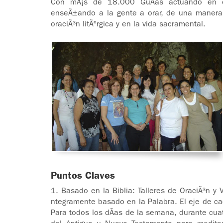
Con mÃ¡s de 18.000 GuÃ­as actuando en e
enseÃ±ando a la gente a orar, de una manera 
oraciÃ³n litÃºrgica y en la vida sacramental.
Puntos Claves
1. Basado en la Biblia: Talleres de OraciÃ³n y
ntegramente basado en la Palabra. El eje de cad
Para todos los dÃ­as de la semana, durante cuat