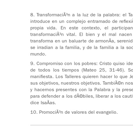
8. TransformaciÃ³n a la luz de la palabra: el Tal
introduce en un complejo entramado de reflexiÃ
propia vida. En este contexto, el participa
transformaciÃ³n vital. El bien y el mal nacen
transforma en un baluarte de armonÃ­a, sereni
se irradian a la familia, y de la familia a la 
mundo.
9. Compromiso con los pobres: Cristo quiso ide
de todos los tiempos (Mateo 25, 31-46). Son
manifiesta. Los Talleres quieren hacer lo que Je
sus objetivos, nuestros objetivos. TambiÃ©n no
y hacernos presentes con la Palabra y la prese
para defender a los dÃ©biles, liberar a los cau
dice IsaÃ­as.
10. PromociÃ³n de valores del evangelio.